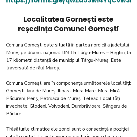
https://forms.gle/qwZd53wi4YqCvw3k
Localitatea Gornești este
reședința Comunei Gornești
Comuna Gorneşti este situată în partea nordică a judeţului
Mureş pe drumul naţional DN 15 Târgu-Mureş – Reghin, la
17 kilometri distanţă de municipiul Târgu-Mureş. Este
traversată de râul Mureş.
Comuna Gorneşti are în componenţă următoarele localităţi:
Gorneşti, Iara de Mureş, Ilioara, Mura Mare, Mura Mică,
Pădureni, Periş, Petrilaca de Mureş, Teleac. Localităţi
învecinate: Glodeni, Voivodeni, Dumbrăvioara, Sângeru de
Pădure.
Trăsăturile climatice ale zonei sunt o consecinţă a poziţiei
sale în centrul Transilvaniei, respectiv în zona climatului