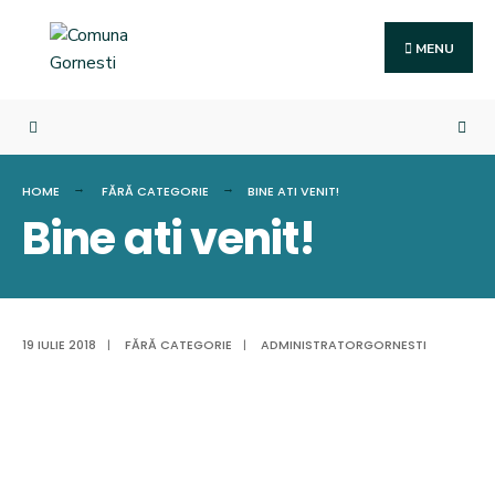
Search
Skip
for:
to
MENU
content
HOME
FĂRĂ CATEGORIE
BINE ATI VENIT!
Bine ati venit!
19 IULIE 2018
|
FĂRĂ CATEGORIE
|
ADMINISTRATORGORNESTI