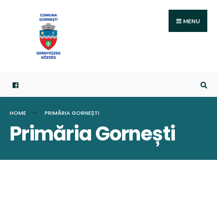
Search
Skip
for:
to
MENU
content
HOME
PRIMĂRIA GORNEȘTI
Primăria Gornești