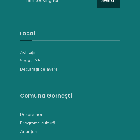
Search
for:
Local
Achiziții
Sipoca 35
Declarații de avere
Comuna Gornești
Despre noi
Programe cultură
Anunțuri