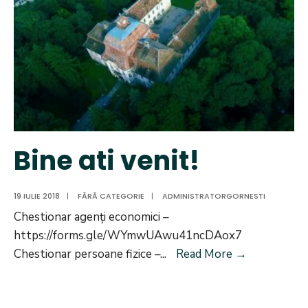
Bine ati venit!
19 IULIE 2018
|
FĂRĂ CATEGORIE
|
ADMINISTRATORGORNESTI
Chestionar agenți economici –
https://forms.gle/WYmwUAwu41ncDAox7
Bine
Chestionar persoane fizice –
...
Read More
→
ati
venit!