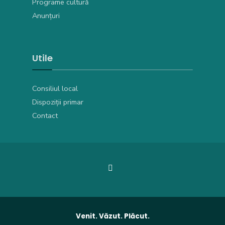
Programe cultură
Anunțuri
Utile
Consiliul local
Dispoziții primar
Contact
Venit. Văzut. Plăcut.