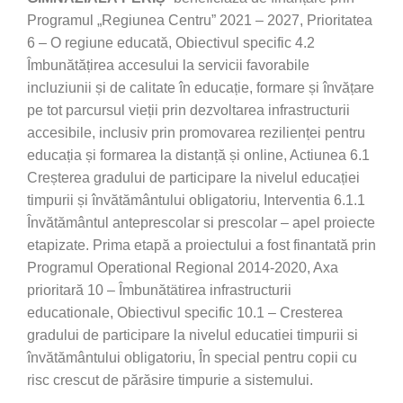
Programul „Regiunea Centru” 2021 – 2027, Prioritatea
6 – O regiune educată, Obiectivul specific 4.2
Îmbunătățirea accesului la servicii favorabile
incluziunii și de calitate în educație, formare și învățare
pe tot parcursul vieții prin dezvoltarea infrastructurii
accesibile, inclusiv prin promovarea rezilienței pentru
educația și formarea la distanță și online, Actiunea 6.1
Creșterea gradului de participare la nivelul educației
timpurii și învătământului obligatoriu, Interventia 6.1.1
Învătământul anteprescolar si prescolar – apel proiecte
etapizate. Prima etapă a proiectului a fost finantată prin
Programul Operational Regional 2014-2020, Axa
prioritară 10 – Îmbunătätirea infrastructurii
educationale, Obiectivul specific 10.1 – Cresterea
gradului de participare la nivelul educatiei timpurii si
învătământului obligatoriu, În special pentru copii cu
risc crescut de părăsire timpurie a sistemului.