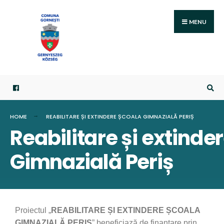
MENU
HOME
REABILITARE ȘI EXTINDERE ȘCOALA GIMNAZIALĂ PERIȘ
Reabilitare și extinde
Gimnazială Periș
Proiectul „
REABILITARE ȘI EXTINDERE ȘCOALA
GIMNAZIALĂ PERIȘ
” beneficiază de finanțare prin