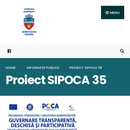
Search
Skip
for:
to
MENU
content
HOME
INFORMAȚII PUBLICE
PROIECT SIPOCA 35
Proiect SIPOCA 35