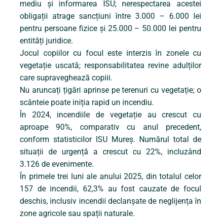
mediu și informarea ISU; nerespectarea acestei
obligații atrage sancțiuni între 3.000 – 6.000 lei
pentru persoane fizice și 25.000 – 50.000 lei pentru
entități juridice.
Jocul copiilor cu focul este interzis în zonele cu
vegetație uscată; responsabilitatea revine adulților
care supraveghează copiii.
Nu aruncați țigări aprinse pe terenuri cu vegetație; o
scânteie poate iniția rapid un incendiu.
În 2024, incendiile de vegetație au crescut cu
aproape 90%, comparativ cu anul precedent,
conform statisticilor ISU Mureș. Numărul total de
situații de urgență a crescut cu 22%, incluzând
3.126 de evenimente.
În primele trei luni ale anului 2025, din totalul celor
157 de incendii, 62,3% au fost cauzate de focul
deschis, inclusiv incendii declanșate de neglijența în
zone agricole sau spații naturale.