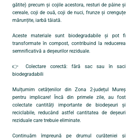
gătite) precum și cojile acestora, resturi de pâine și
cereale, coji de ouă, coji de nuci, frunze și crenguțe
mărunțite, iarbă tăiată.
Aceste materiale sunt biodegradabile și pot fi
transformate în compost, contribuind la reducerea
semnificativă a deșeurilor reziduale.
👉
Colectare corectă: fără sac sau în saci
biodegradabili
Mulțumim cetățenilor din Zona 2-județul Mureș
pentru implicare! Încă din primele zile, au fost
colectate cantități importante de biodeșeuri și
reciclabile, reducând astfel cantitatea de deșeuri
reziduale care trebuie eliminate.
Continuăm împreună pe drumul curățeniei și