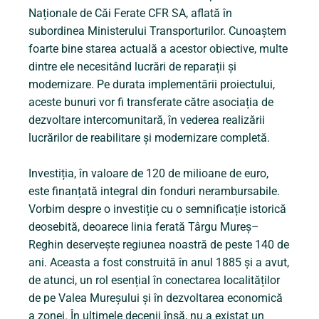
Naționale de Căi Ferate CFR SA, aflată în
subordinea Ministerului Transporturilor. Cunoaștem
foarte bine starea actuală a acestor obiective, multe
dintre ele necesitând lucrări de reparații și
modernizare. Pe durata implementării proiectului,
aceste bunuri vor fi transferate către asociația de
dezvoltare intercomunitară, în vederea realizării
lucrărilor de reabilitare și modernizare completă.
Investiția, în valoare de 120 de milioane de euro,
este finanțată integral din fonduri nerambursabile.
Vorbim despre o investiție cu o semnificație istorică
deosebită, deoarece linia ferată Târgu Mureș–
Reghin deservește regiunea noastră de peste 140 de
ani. Aceasta a fost construită în anul 1885 și a avut,
de atunci, un rol esențial în conectarea localităților
de pe Valea Mureșului și în dezvoltarea economică
a zonei. În ultimele decenii însă, nu a existat un