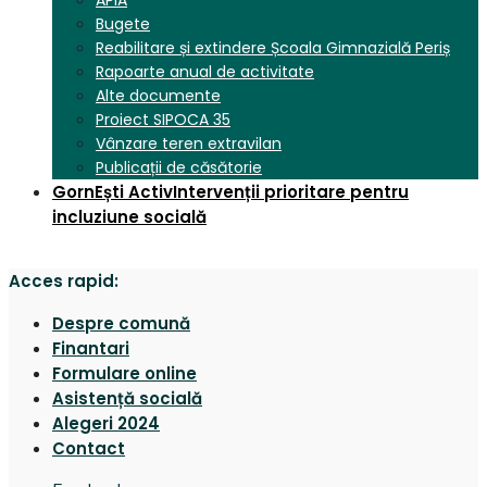
APIA
Bugete
Reabilitare și extindere Școala Gimnazială Periș
Rapoarte anual de activitate
Alte documente
Proiect SIPOCA 35
Vânzare teren extravilan
Publicații de căsătorie
GornEști Activ
Intervenții prioritare pentru
incluziune socială
Acces rapid:
Despre comună
Finantari
Formulare online
Asistență socială
Alegeri 2024
Contact