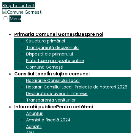
Skip to content
Menu
Primăria Comunei Gornești
Despre noi
Structura primăriei
Transparență decizionala
Dispoziții ale primarului
Plata taxe și impozite online
Comuna Gornești
Consiliul Local
În slujba comunei
Hotararile Consiliului Local
Hotarari Consiliul Local-Proiecte de hotarari 2026
Declaratii de avere si interese
Transparența veniturilor
Informații publice
Pentru cetățeni
Anunțuri
Amnistie fiscală 2024
Achizitii