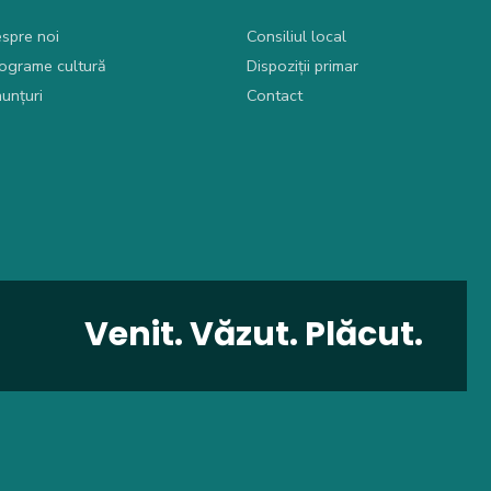
spre noi
Consiliul local
ograme cultură
Dispoziții primar
unțuri
Contact
Venit. Văzut. Plăcut.