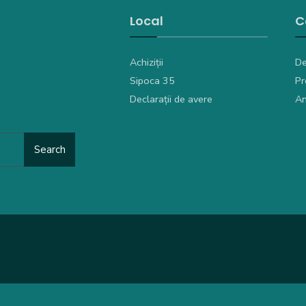
Local
C
Achiziții
De
Sipoca 35
Pr
Declarații de avere
An
Search