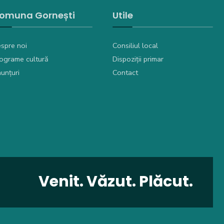
omuna Gornești
Utile
spre noi
Consiliul local
ograme cultură
Dispoziții primar
unțuri
Contact
Venit. Văzut. Plăcut.