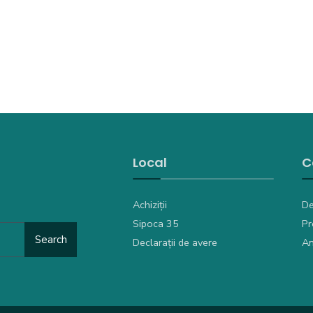
Local
C
Achiziții
De
Sipoca 35
Pr
Search
Declarații de avere
An