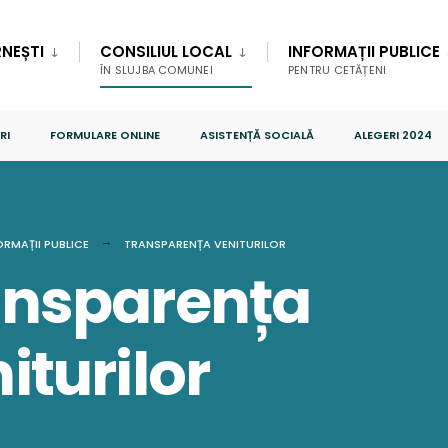
NEȘTI
CONSILIUL LOCAL
INFORMAȚII PUBLICE
ÎN SLUJBA COMUNEI
PENTRU CETĂȚENI
RI
FORMULARE ONLINE
ASISTENȚĂ SOCIALĂ
ALEGERI 2024
ORMAȚII PUBLICE
TRANSPARENȚA VENITURILOR
ansparența
iturilor