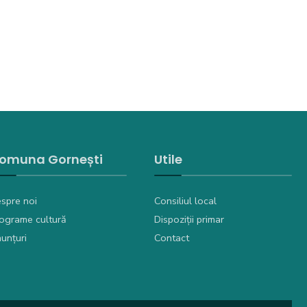
omuna Gornești
Utile
spre noi
Consiliul local
ograme cultură
Dispoziții primar
unțuri
Contact