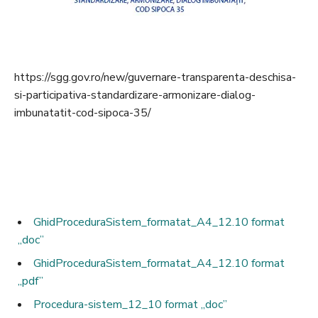
https://sgg.gov.ro/new/guvernare-transparenta-deschisa-
si-participativa-standardizare-armonizare-dialog-
imbunatatit-cod-sipoca-35/
GhidProceduraSistem_formatat_A4_12.10 format
,,doc”
GhidProceduraSistem_formatat_A4_12.10 format
,,pdf”
Procedura-sistem_12_10 format ,,doc”