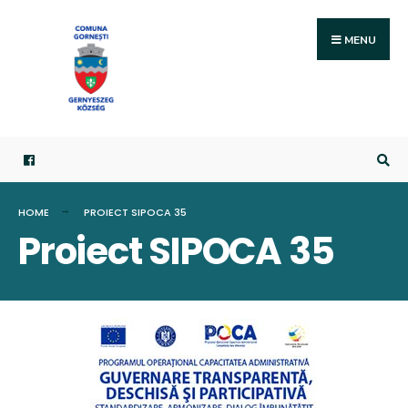
Search
Skip
for:
to
MENU
content
HOME
PROIECT SIPOCA 35
Proiect SIPOCA 35